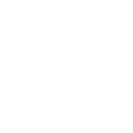
CTR設計
A
Brand dress rental business & Architects drawing works
・ACTR設計
・Brand dress rental salon''SHIROTA''
Office:
1-1-1-1411
Chiba-Ichikawa-City
Ichikawaminami
272-0033
JAPAN
Tel:090-8642-9945
Email:
act_shirota@icloud.com