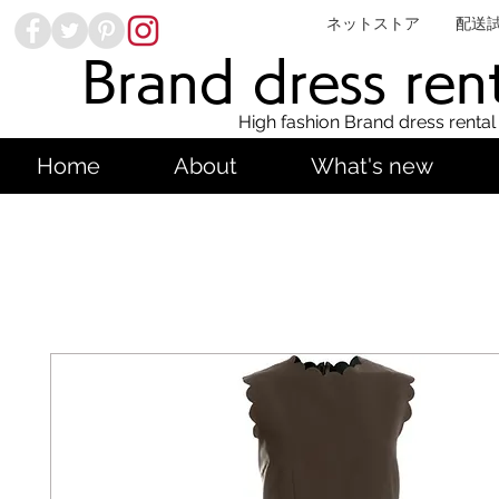
ネットストア
配送
Brand dress ren
High fashion Brand dress rental
Home
About
What's new