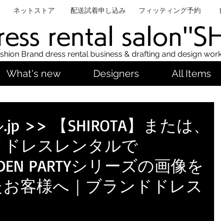
ネットストア
配送試着申し込み
フィッティング予約
ess rental salon''
shion Brand dress rental business & drafting and design wor
What's new
Designers
All Items
p >> 【SHIROTA】または、
ノドレスレンタルで
GARDEN PARTYシリーズの画像を
たお客様へ｜ブランドドレス