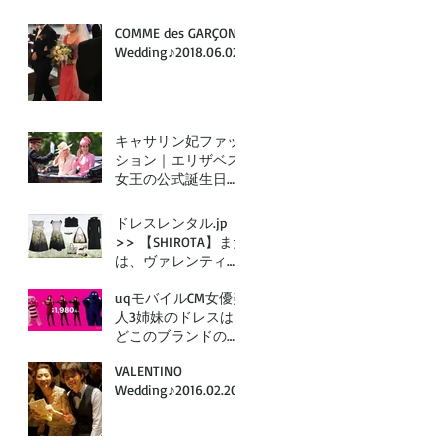
COMME des GARÇONS
Wedding♪2018.06.02
キャサリン妃ファッ
ション｜エリザベス
女王の公式誕生日も
アレキサンダー・マ
ックイーン♪
ドレスレンタル.jp
>> 【SHIROTA】また
は、ヴァレンティノ
ドレスレンタルで
uqモバイルCM女優美
VALENTINO GARDEN
人3姉妹のドレスは
PARTYシリーズの画
どこのブランドのも
像をご覧いただいた
の？永野芽郁
お客様へ｜ブランド
VALENTINO
VALENTINO（ヴァレ
ドレスレンタ
Wedding♪2016.02.20
ンティノ）