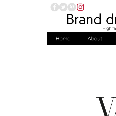
Brand dr
High fa
Home
About