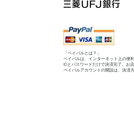
「ペイパルとは？」
ペイパルは、インターネット上の便
IDとパスワードだけで決済完了。お
ペイパルアカウントの開設は、決済方
©2012-2026 ACTR設計
CTR設計
A
Brand dress rental business & Archit
・ACTR設計
・Brand dress rental salon''SHIROTA''
Office: