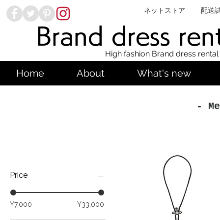
ネットストア
配送
Brand dress ren
High fashion Brand dress rental
Home
About
What's new
- Me
Price
¥7,000
¥33,000