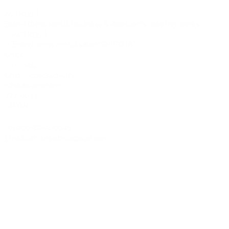
CTR設計
A
Brand dress rental business & Architects drawing works
・ACTR設計
・Brand dress rental salon''SHIROTA''
Office:
1-1-1-1411
Chiba-Ichikawa-City
Ichikawaminami
272-0033
JAPAN
Tel:090-8642-9945
Email:
act_shirota@icloud.com