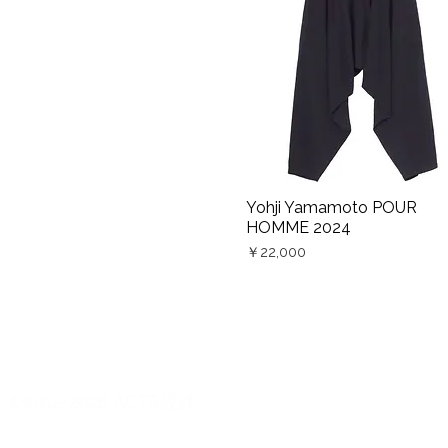
Yohji Yamamoto POUR
Quick View
HOMME 2024
Price
￥22,000
©2012-2026 ACTR設計