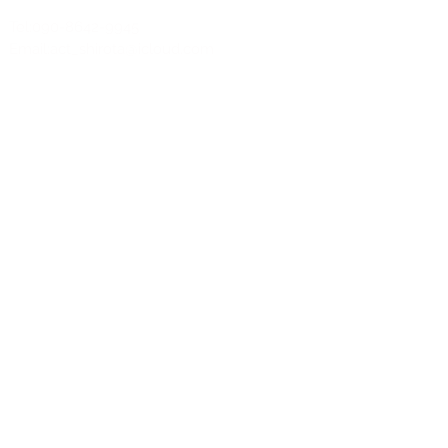
Tel:090-8642-9945
Email:
act_shirota@icloud.com