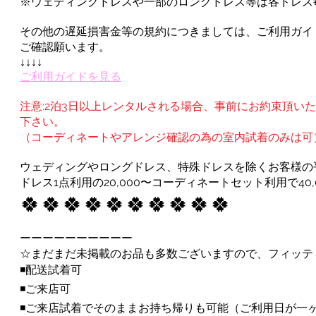
※ウェディングドレスや一部のロングドレス等は各ドレス
その他の遅延損害金等の規約につきましては、ご利用ガイ
ご確認願います。
↓↓↓↓
ご利用ガイドを見る
注意:2泊3日以上レンタルされる場合、事前にお約束頂い
下さい。
（コーディネートやアレンジ確認の為の室内試着のみは可
ウェディングやロングドレス、特殊ドレスを除くお客様の
ドレス1点利用の20,000〜コーディネートセット利用で40,
🍀🍀🍀🍀🍀🍀🍀🍀🍀
🍀
ーーーーーーーーーー
☆まだまだ未掲載のお品も多数ございますので、フィッテ
◾️配送試着可
◾️ご来店可
◾️ご来店試着でそのままお持ち帰りも可能（ご利用日が一