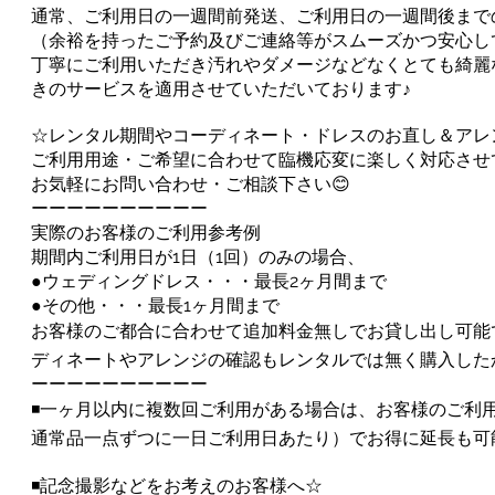
通常、ご利用日の一週間前発送、ご利用日の一週間後まで
（余裕を持ったご予約及びご連絡等がスムーズかつ安心し
丁寧にご利用いただき汚れやダメージなどなくとても綺麗
きのサービスを適用させていただいております♪
☆レンタル期間やコーディネート・ドレスのお直し＆アレン
ご利用用途・ご希望に合わせて臨機応変に楽しく対応させ
お気軽にお問い合わせ・ご相談下さい😊
ーーーーーーーーーー
実際のお客様のご利用参考例
期間内ご利用日が1日（1回）のみの場合、
●ウェディングドレス・・・最長2ヶ月間まで
●その他・・・最長1ヶ月間まで
お客様のご都合に合わせて追加料金無しでお貸し出し可能
ディネートやアレンジの確認もレンタルでは無く購入した
ーーーーーーーーーー
◾️一ヶ月以内に複数回ご利用がある場合は、お客様のご利用内
通常品一点ずつに一日ご利用日あたり）でお得に延長も可
◾️記念撮影などをお考えのお客様へ☆