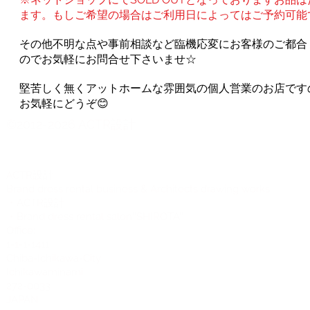
ます。もしご希望の場合はご利用日によってはご予約可能
その他不明な点や事前相談など臨機応変にお客様のご都合
のでお気軽にお問合せ下さいませ☆
堅苦しく無くアットホームな雰囲気の個人営業のお店です
お気軽にどうぞ😊
©2012-2026 ACTR設計
CTR設計
A
Brand dress rental business & Architects drawing works
・ACTR設計
・Brand dress rental salon''SHIROTA''
Office:
1-1-1-1411
Chiba-Ichikawa-City
Ichikawaminami
272-0033
JAPAN