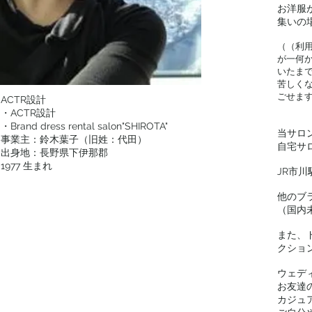
お洋服
集いの
（（利
が一何
いたま
苦しく
ごせま
ACTR設計
・ACTR設計
・Brand dress rental salon"SHIROTA"
当サロ
事業主：鈴木葉子（旧姓：代田）
自宅サ
出身地：長野県下伊那郡
1977 生まれ
JR市
他のブ
（国内
また、
クショ
ウェデ
お友達
カジュ