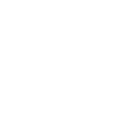
Tel:090-8642-9945
Email:
act_shirota@icloud.com