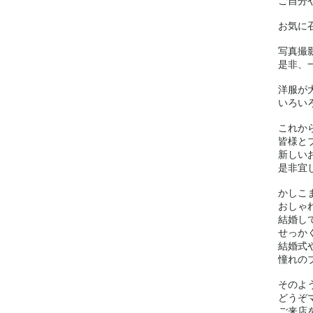
ご自分
お気に
写真撮
是非、
洋服が
いろいろ
これか
皆様と
新しい
是非宜
かしこ
おしゃ
結婚して
せっかく
結婚式
憧れのブ
そのよ
どうぞ
ご来店