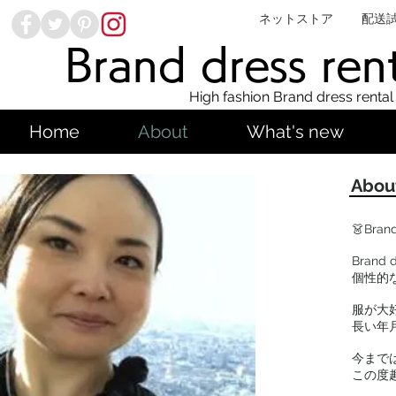
ネットストア
配送
Brand dress ren
High fashion Brand dress rental
Home
About
What's new
Abou
👗Bran
Brand
個性的
服が大
長い年
今まで
この度