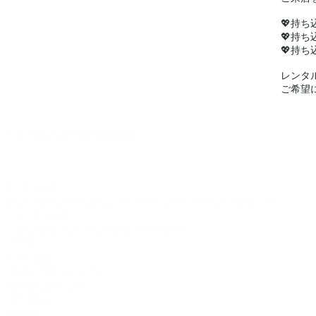
💖持
💖持
💖持ち
レンタ
ご希望
©2012-2026 ACTR設計
CTR設計
A
Brand dress rental business & Architects drawing works
・ACTR設計
・Brand dress rental salon''SHIROTA''
Office:
1-1-1-1411
Chiba-Ichikawa-City
Ichikawaminami
272-0033
JAPAN