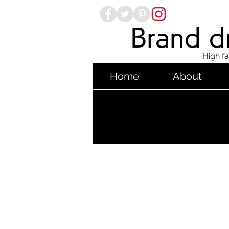
Brand dr
High fa
Home
About