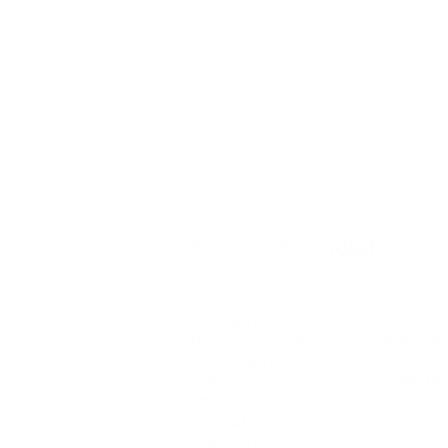
©2012-2026 ACTR設計
CTR設計
A
Brand dress rental business & Archit
・ACTR設計
・Brand dress rental salon''SHIROTA''
Office:
1-1-1-1411
Chiba-Ichikawa-City