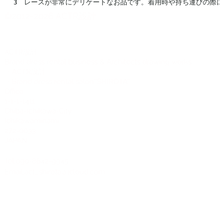
3 レースが非常にデリケートなお品です。着用時や持ち運びの際
©2012-2026 ACTR設計
CTR設計
A
Brand dress rental business & Architects drawing works
・ACTR設計
・Brand dress rental salon''SHIROTA''
Office:
1-1-1-1411
Chiba-Ichikawa-City
Ichikawaminami
272-0033
JAPAN
Tel:090-8642-9945
Email:
act_shirota@icloud.com