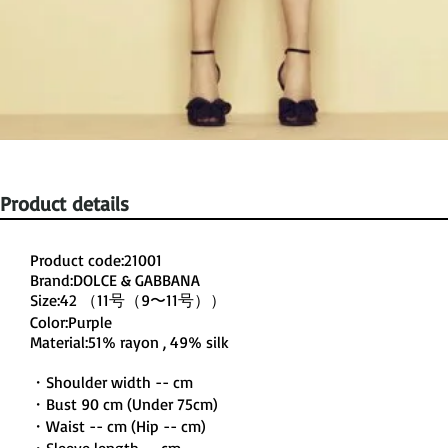
Product details
Product code:21001
Brand:DOLCE & GABBANA
Size:42 （11号（9〜11号））
Color:Purple
Material:51% rayon , 49% silk
・Shoulder width -- cm
・Bust 90 cm (Under 75cm)
・Waist -- cm (Hip -- cm)