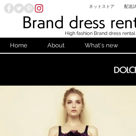
ネットストア
配送
Brand dress ren
High fashion Brand dress rental
Home
About
What's new