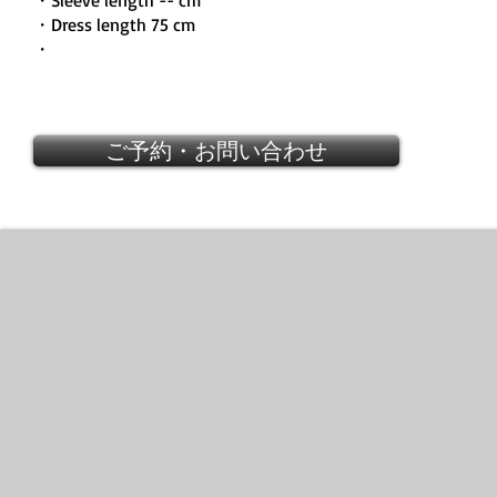
・Sleeve length -- cm
・Dress length 75 cm
・
ご予約・お問い合わせ
DOLCE & GABBANA 2012
Purple
Lace
flower
corsage
dress