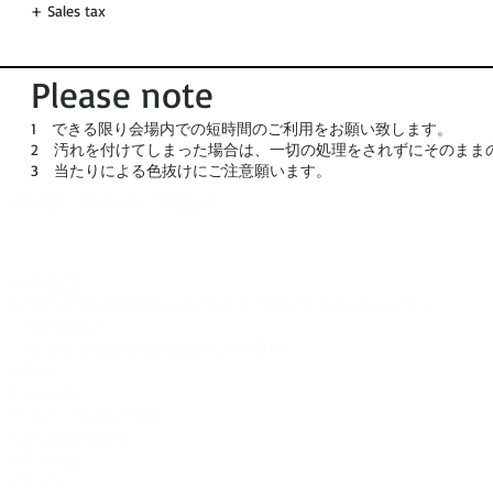
+ Sales tax
Please note
1 できる限り会場内での短時間のご利用をお願い致します。
2 汚れを付けてしまった場合は、一切の処理をされずにそのまま
3 当たりによる色抜けにご注意願います。
©2012-2026 ACTR設計
CTR設計
A
Brand dress rental business & Architects drawing works
・ACTR設計
・Brand dress rental salon''SHIROTA''
Office:
1-1-1-1411
Chiba-Ichikawa-City
Ichikawaminami
272-0033
JAPAN