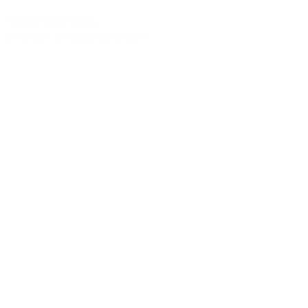
Tel:090-8642-9945
Email:
act_shirota@icloud.com