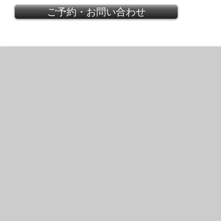
ご予約・お問い合わせ
VALENTINO GARDEN PARTY 2
Floral
printed
strapless
dress