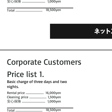
安心保険 ...............................
1,000yen
18,500yen
Total ....................................
Corporate Customers
Price list 1​.
​Basic charge of three days and two
nights. ​
Rental price ........................
16,000yen
Cleaning price .......................
1,500yen
安心保険 ...............................
1,000yen
18,500yen
Total ....................................