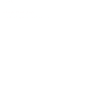
JAPAN
Tel:090-8642-9945
Email:
act_shirota@icloud.com