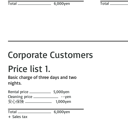
Total ....................................... 6,000yen
Total ..................
Corporate Customers
Price list 1​.
​Basic charge of three days and two
nights. ​
Rental price ......................... 5,000yen
Cleaning price ............................. --yen
安心保険 ............................... 1,000yen
Total ....................................... 6,000yen
+ Sales tax