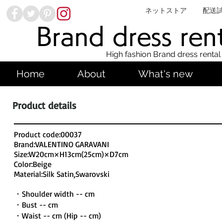
ネットストア
配送
Brand dress ren
High fashion Brand dress rental
Home
About
What's new
Product details
Product code:00037
Brand:VALENTINO GARAVANI
Size:W20cm×H13cm(25cm)×D7cm
Color:Beige
Material:Silk Satin,Swarovski
・Shoulder width -- cm
・Bust -- cm
・Waist -- cm (Hip -- cm)