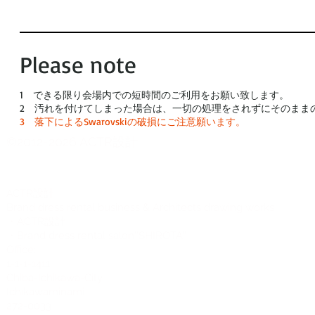
Please note
1 できる限り会場内での短時間のご利用をお願い致します。
2 汚れを付けてしまった場合は、一切の処理をされずにそのまま
3 落下によるSwarovskiの破損にご注意願います。
©2012-2026 ACTR設計
CTR設計
A
Brand dress rental business & Architects drawing works
・ACTR設計
・Brand dress rental salon''SHIROTA''
Office:
1-1-1-1411
Chiba-Ichikawa-City
Ichikawaminami
272-0033