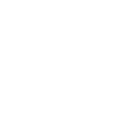
Chiba-Ichikawa-City
Ichikawaminami
272-0033
JAPAN
Tel:090-8642-9945
Email:
act_shirota@icloud.com