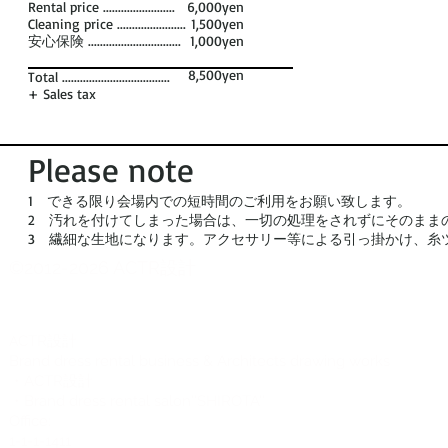
Rental price ........................
6,000yen
Cleaning price .......................
1,500yen
安心保険 ...............................
1,000yen
8,500yen
Total ....................................
+ Sales tax
Please note
1 できる限り会場内での短時間のご利用をお願い致します。
2 汚れを付けてしまった場合は、一切の処理をされずにそのまま
3 繊細な生地になります。アクセサリー等による引っ掛かけ、糸
©2012-2026 ACTR設計
CTR設計
A
Brand dress rental business & Architects drawing works
・ACTR設計
・Brand dress rental salon''SHIROTA''
Office:
1-1-1-1411