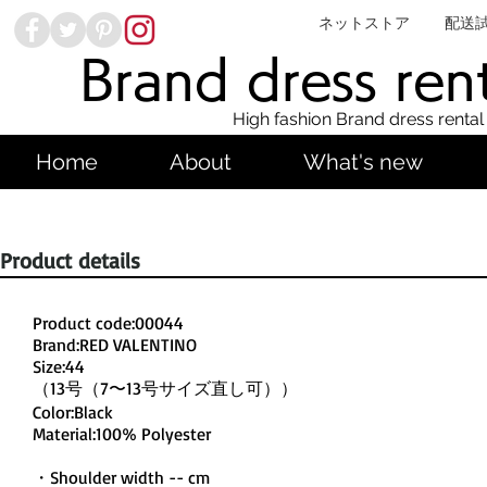
ネットストア
配送
Brand dress ren
High fashion Brand dress rental
Home
About
What's new
Product details
Product code:00044
Brand:RED VALENTINO
Size:44
（13号（7〜13号サイズ直し可））
Color:Black
Material:100% Polyester
・Shoulder width -- cm