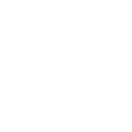
1-1-1-1411
Chiba-Ichikawa-City
Ichikawaminami
272-0033
JAPAN
Tel:090-8642-9945
Email:
act_shirota@icloud.com