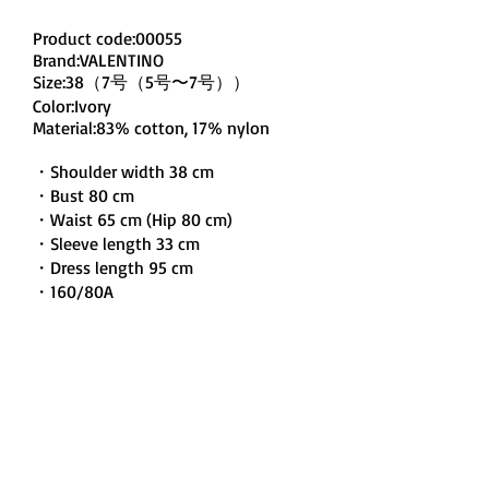
Product code:00055
Brand:VALENTINO
Size:38（7号（5号〜7号））
Color:Ivory
Material:83% cotton, 17% nylon
・Shoulder width 38 cm
・Bust 80 cm
・Waist 65 cm (Hip 80 cm)
・Sleeve length 33 cm
・Dress length 95 cm
・160/80A