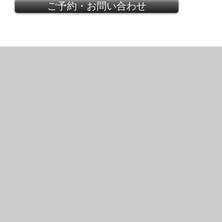
ご予約・お問い合わせ
VALENTINO
Beautiful
woven
lace
dress
(for
wedding!)