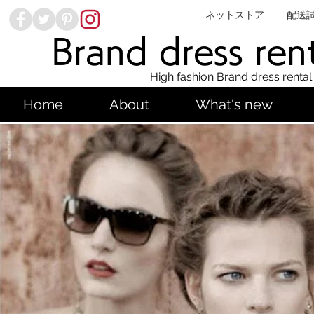
ネットストア
配送
Brand dress ren
High fashion Brand dress rental
Home
About
What's new