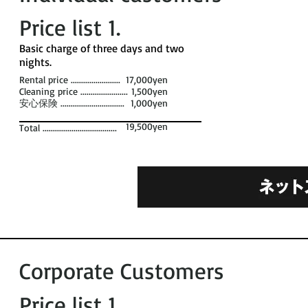
Price list 1​.
​Basic charge of three days and two
nights. ​
Rental price ........................
17,000yen
Cleaning price .......................
1,500yen
安心保険 ...............................
1,000yen
19,500yen
Total ....................................
Corporate Customers
Price list 1​.