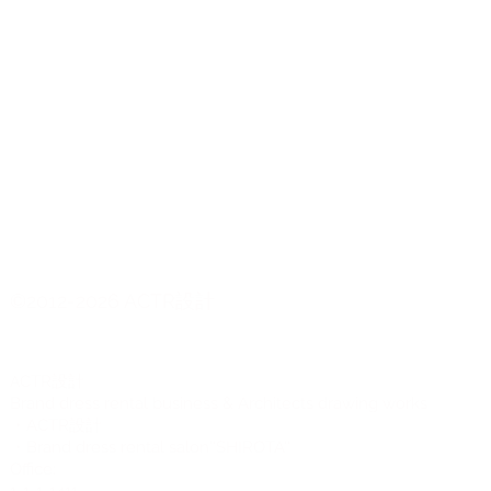
©2012-2026 ACTR設計
CTR設計
A
Brand dress rental business & Architects drawing works
・ACTR設計
・Brand dress rental salon''SHIROTA''
Office: