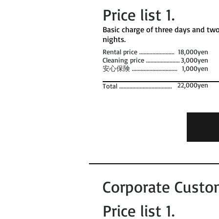
Price list 1​.
​Basic charge of three days and tw
nights. ​
Rental price ........................
18,000yen
Cleaning price .......................
3,000yen
安心保険 ...............................
1,000yen
22,000yen
Total ....................................
Corporate Custo
Price list 1​.