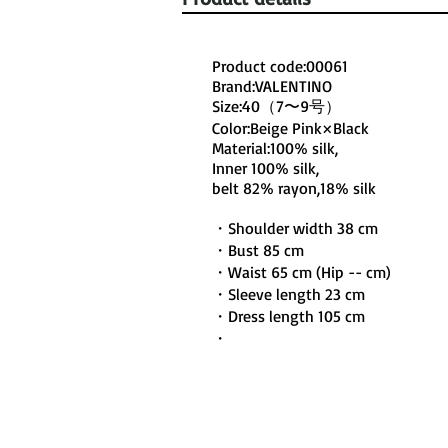
Product code:00061
Brand:VALENTINO
Size:40（7〜9号）
Color:Beige Pink×Black
Material:100% silk,
Inner 100% silk,
belt 82% rayon,18% silk
・Shoulder width 38 cm
・Bust 85 cm
・Waist 65 cm (Hip -- cm)
・Sleeve length 23 cm
・Dress length 105 cm
・