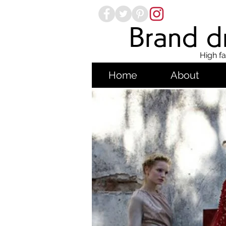
Brand dr
High fa
Home
About