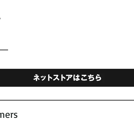
o
mers