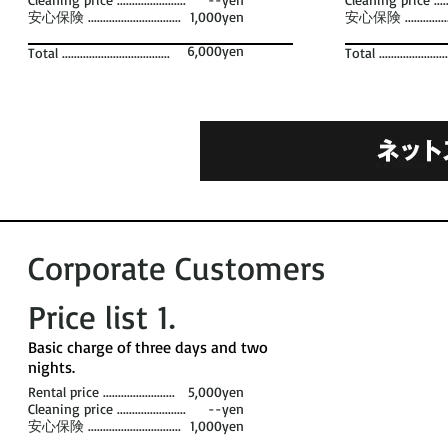
安心保険 ...............................
1,000yen
安心保険 .................
6,000yen
Total ....................................
Total .......................
Corporate Customers
Price list 1​.
​Basic charge of three days and two
nights. ​
Rental price ........................
5,000yen
Cleaning price .......................
--yen
安心保険 ...............................
1,000yen