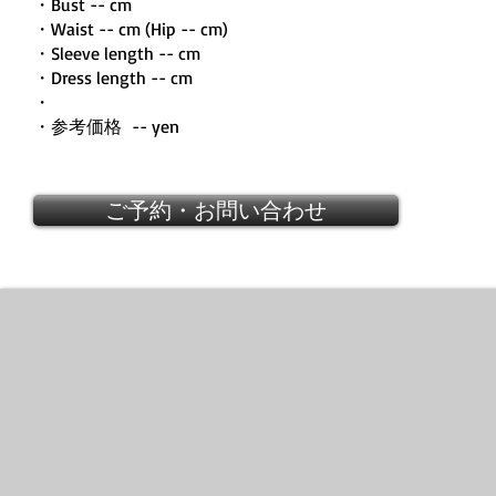
・Bust -- cm
・Waist -- cm (Hip -- cm)
・Sleeve length -- cm
・Dress length -- cm
・
・参考価格 -- yen
ご予約・お問い合わせ
VALENTINO GARAVANI
Cross
Body
&
clutch
Feather