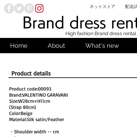
ネットストア
配送
Brand dress ren
High fashion Brand dress rental
Home
About
What's new
Product details
Product code:00093
Brand:VALENTINO GARAVANI
Size:W28cm×H11cm
(Strap 80cm)
Color:Beige
Material:Silk satin/Feather
・Shoulder width -- cm