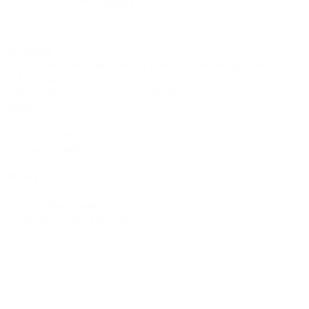
©2012-2026 ACTR設計
CTR設計
A
Brand dress rental business & Architects drawing works
・ACTR設計
・Brand dress rental salon''SHIROTA''
Office:
1-1-1-1411
Chiba-Ichikawa-City
Ichikawaminami
272-0033
JAPAN
Tel:090-8642-9945
Email:
act_shirota@icloud.com