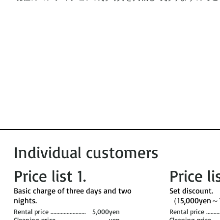
Individual customers
Price list 1​.
Price li
​Basic charge of three days and two
​Set discount. ​
nights. ​
（15,000yen～
Rental price ........................
5,000yen
Rental price ............
Cleaning price .......................
--yen
Cleaning price .........