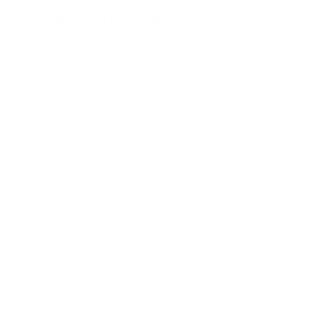
・ACTR設計
・Brand dress rental salon''SHIROTA''
Office:
1-1-1-1411
Chiba-Ichikawa-City
Ichikawaminami
272-0033
JAPAN
Tel:090-8642-9945
Email:
act_shirota@icloud.com