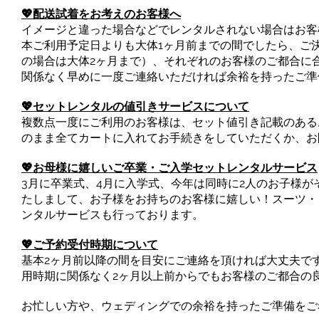
💖配送試着をお考えのお客様へ
イメージと違った場合などでレンタルされない場合はお客
本ご利用予定日よりも大体1ヶ月前までの間でしたら、ご
の場合は大体2ヶ月まで）、それぞれのお客様のご都合に
関係なく早めに一度ご連絡いただければ余裕を持ったご準
💖セットレンタルの値引きサービスについて
複数点一度にご利用のお客様は、セット値引き記載のある
のまま全てカートに入れてお手続きをしていただくか、お
💖お母様に嬉しいご卒業・ご入学セットレンタルサービス
3月に卒業式、4月に入学式、今年は同時に2人のお子様がそれ
たしまして、お子様をお持ちのお客様に嬉しい！スーツ・
ンタルサービスも行っております。
💖ご予約受付時期について
基本2ヶ月前以降の間を目安にご連絡を頂ければ大丈夫で
用時期に関係なく2ヶ月以上前からでもお客様のご都合の
お忙しい方や、ウェディングでの余裕を持ったご準備をご