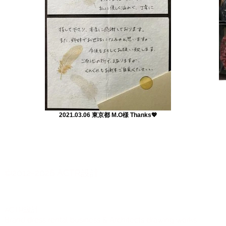
2021.03.06 東京都 M.O様 Thanks💖
©2012-2026 ACTR設計
CTR設計
A
Brand dress rental business & Architects drawing works