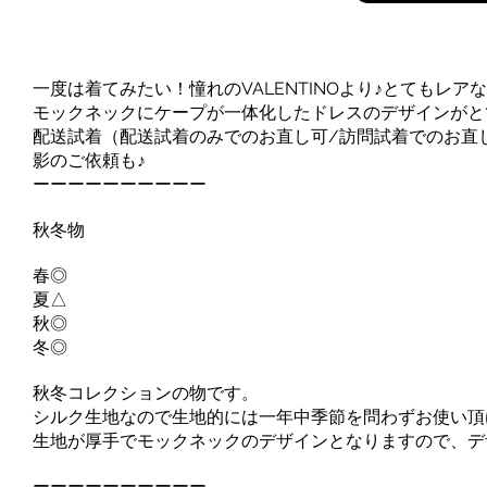
一度は着てみたい！憧れのVALENTINOより♪とてもレ
モックネックにケープが一体化したドレスのデザインがと
配送試着（配送試着のみでのお直し可/訪問試着でのお直
影のご依頼も♪
ーーーーーーーーーー
秋冬物
春◎
夏△
秋◎
冬◎
秋冬コレクションの物です。
シルク生地なので生地的には一年中季節を問わずお使い頂
生地が厚手でモックネックのデザインとなりますので、デ
ーーーーーーーーーー