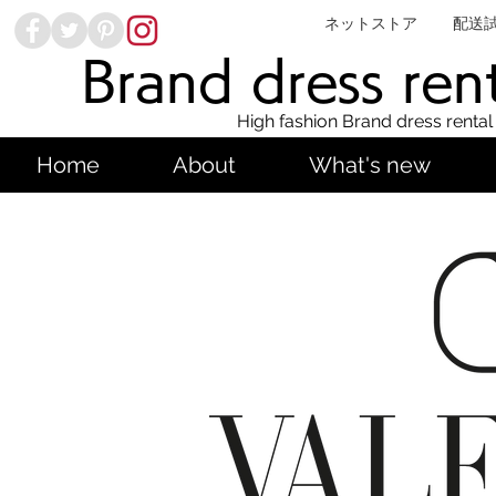
ネットストア
配送
Brand dress ren
High fashion Brand dress rental
Home
About
What's new