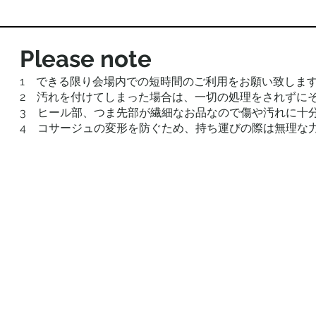
Please note
1 できる限り会場内での短時間のご利用をお願い致しま
2 汚れを付けてしまった場合は、一切の処理をされずに
3 ヒール部、つま先部が繊細なお品なので傷や汚れに十
4 コサージュの変形を防ぐため、持ち運びの際は無理な
VALENTINO 2012
VALENTINO ROMA
Product
Product
code:00082
code:00008
Rose
Floral
corsage
Print
long
back
dress（for
open
long
wedding!）
silk
Size:40
chiffon
dress
Size:44(→38
Resized)