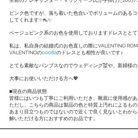
生前のアレキサンダー・マックイーン氏が手掛けた2007/
ピンク色ですが、落ち着いた色合いでボリュームのあるコ
してくれます✨👠✨
ベージュピンク系のお色を使用しておりますドレスととて
私は、私自身の結婚式のお色直しの際にVALENTINO RO
VALENTINOの
00082
のドレスとも相性が良いです♪
とても素敵なパンプスなのでウェディング💒や、新婦様の２
大事にお使いいただける方へ💖
■現在の商品状態
皆様にはいつも丁寧にご利用いただき、靴底に使用感があ
ただし、こちらの商品は製品の色と特質上汚れによるもの
あまり目立つものではないので近くで良く見ないとわから
解いただける方におすすめのお品です。