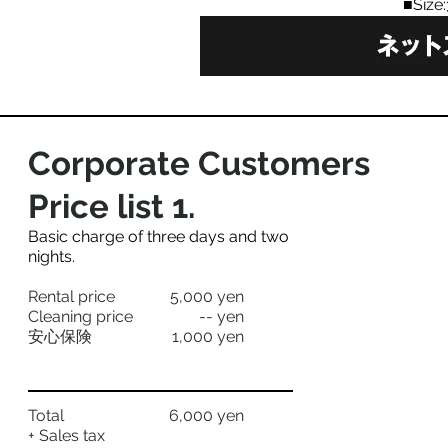
■Size
Corporate Customers
Price list 1​.
​Basic charge of three days and two
nights. ​
Rental price
5,000 yen
Cleaning price
-- yen
安心保険
1,000 yen
Total
6,000 yen
+ Sales tax