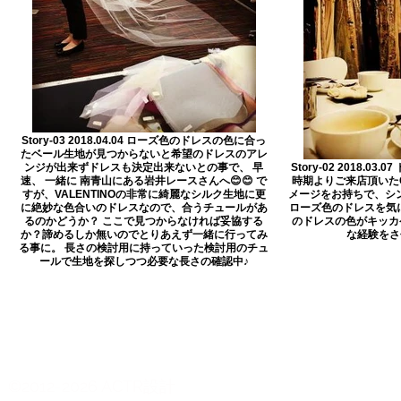
Story-03 2018.04.04 ローズ色のドレスの色に合っ
たベール生地が見つからないと希望のドレスのアレ
ンジが出来ずドレスも決定出来ないとの事で、 早
Story-02 2018.0
速、 一緒に 南青山にある岩井レースさんへ😊😊 で
時期よりご来店頂いたC
すが、VALENTINOの非常に綺麗なシルク生地に更
メージをお持ちで、シン
に絶妙な色合いのドレスなので、合うチュールがあ
ローズ色のドレスを気に
るのかどうか？ ここで見つからなければ妥協する
のドレスの色がキッカ
か？諦めるしか無いのでとりあえず一緒に行ってみ
な経験をさ
る事に。 長さの検討用に持っていった検討用のチュ
ールで生地を探しつつ必要な長さの確認中♪
©2012-2026 ACTR設計