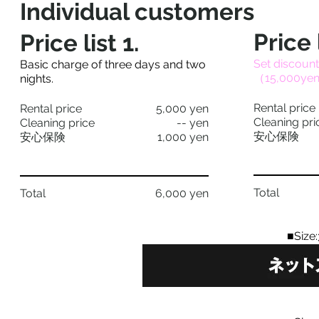
Individual customers
Price 
Price list 1​.
Set discount. 
​Basic charge of three days and two
（15,000ye
nights. ​
Rental price
Rental price
5,000 yen
Cleaning pri
Cleaning price
-- yen
安心保険
安心保険
1,000 yen
Total
Total
6,000 yen
■Siz