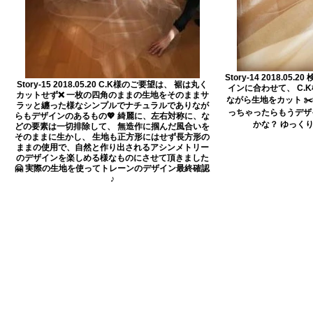
Story-14 2018.0
Story-15 2018.05.20 C.K様のご要望は、 裾は丸く
インに合わせて、 C.
カットせず❌ 一枚の四角のままの生地をそのままサ
ながら生地をカット ✂️
ラッと纏った様なシンプルでナチュラルでありなが
っちゃったらもうデザ
らもデザインのあるもの💖 綺麗に、左右対称に、な
かな？ ゆっくり
どの要素は一切排除して、 無造作に掴んだ風合いを
そのままに生かし、 生地も正方形にはせず長方形の
ままの使用で、自然と作り出されるアシンメトリー
のデザインを楽しめる様なものにさせて頂きました
🤗 実際の生地を使ってトレーンのデザイン最終確認
♪