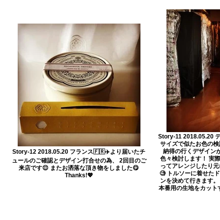
Story-11 2018.0
サイズで似たお色の検
納得の行くデザイン
Story-12 2018.05.20 フランス🇫🇷✈️より届いたチ
色々検討します！ 実際
ュールのご確認とデザイン打合せの為、 2回目のご
ってアレンジしたり元
来店です😌 またお洒落な頂き物をしました😋
🧐 トルソーに着せた
Thanks!💖
ンを決めて行きます。 
本番用の生地をカット