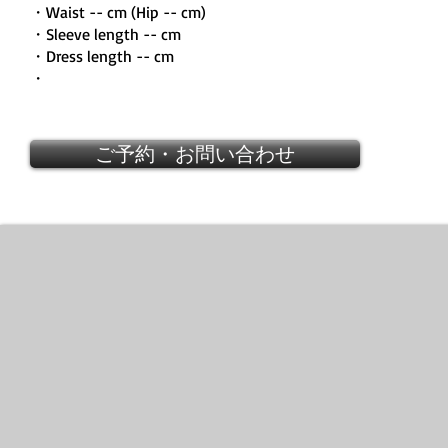
・Waist -- cm (Hip -- cm)
・Sleeve length -- cm
・Dress length -- cm
・
ご予約・お問い合わせ
ALEXANDER McQUEEN
Lace
pump
2012