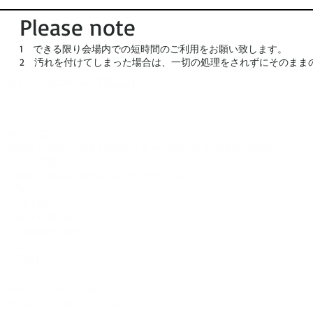
Please note
1 できる限り会場内での短時間のご利用をお願い致します。
2 汚れを付けてしまった場合は、一切の処理をされずにそのまま
©2012-2026 ACTR設計
CTR設計
A
Brand dress rental business & Architects drawing works
・ACTR設計
・Brand dress rental salon''SHIROTA''
Office:
1-1-1-1411
Chiba-Ichikawa-City
Ichikawaminami
272-0033
JAPAN
Tel:090-8642-9945
Email:
act_shirota@icloud.com