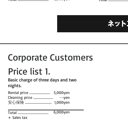
Corporate Customers
Price list 1​.
​Basic charge of three days and two
nights. ​
Rental price ........................
5,000yen
Cleaning price .......................
--yen
安心保険 ...............................
1,000yen
6,000yen
Total ....................................
+ Sales tax