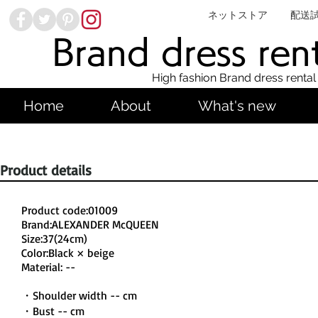
ネットストア
配送
Brand dress ren
High fashion Brand dress rental
Home
About
What's new
Product details
Product code:01009
Brand:ALEXANDER McQUEEN
Size:37(24cm)
Color:Black × beige
Material: --
・Shoulder width -- cm
・Bust -- cm