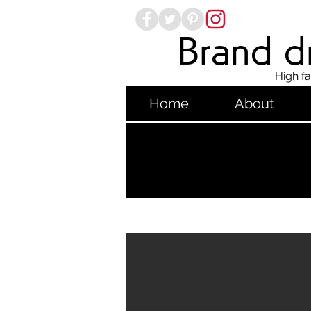
Brand dr
High fa
Home
About