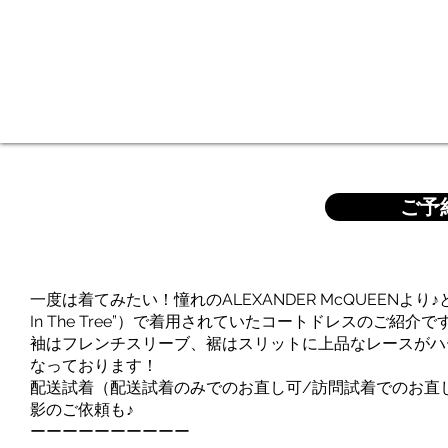
ご予
一度は着てみたい！憧れのALEXANDER McQUEENより♪と
In The Tree”）で着用されていたコートドレスのご紹介で
袖はフレンチスリーブ、裾はスリットに上品なレースがハ
なっております！
配送試着（配送試着のみでのお直し可/訪問試着でのお直
影のご依頼も♪
ーーーーーーーーーー