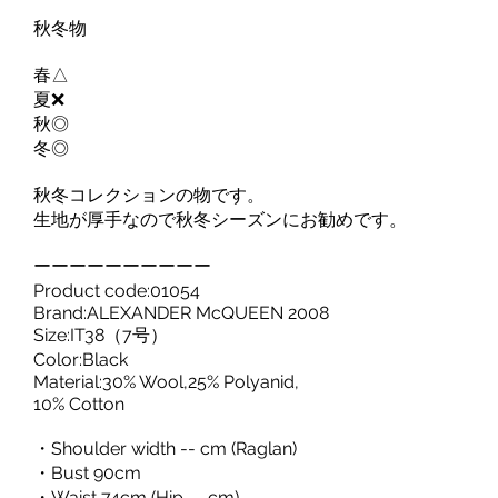
秋冬物
春△
夏❌
秋◎
冬◎
秋冬コレクションの物です。
生地が厚手なので秋冬シーズンにお勧めです。
ーーーーーーーーーー
Product code:01054
Brand:ALEXANDER McQUEEN 2008
Size:IT38（7号）
Color:Black
Material:30% Wool,25% Polyanid,
10% Cotton
・Shoulder width -- cm (Raglan)
・Bust 90cm
・Waist 74cm (Hip -- cm)