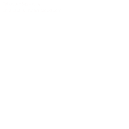
Tel:090-8642-9945
Email:
act_shirota@icloud.com