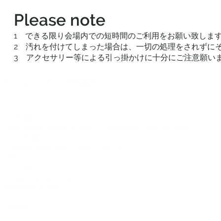
Please note
1 できる限り会場内での短時間のご利用をお願い致しま
2 汚れを付けてしまった場合は、一切の処理をされずに
3 アクセサリー等による引っ掛かけに十分にご注意願い
©2012-2026 ACTR設計
CTR設計
A
Brand dress rental business & Architects drawing works
・ACTR設計
・Brand dress rental salon''SHIROTA''
Office:
1-1-1-1411
Chiba-Ichikawa-City
Ichikawaminami
272-0033
JAPAN