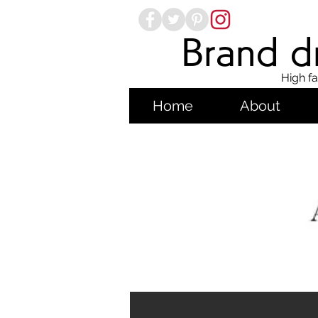
Brand dr
High fa
Home
About