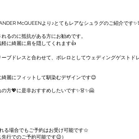
NDER McQUEENより♪とてもレアなシュラグのご紹介です✨
されるのに抵抗がある方にお勧めです。
軽に綺麗に肩を隠してくれます👍
リーブドレスと合わせて、ボレロとしてウェディングゲストド
綺麗にフィットして馴染むデザインです😉
💖に是非おすすめしたいです✨👗✨🤗 ㅤㅤ
される場合でもご予約はお受け可能です☆
先行でのご予約可能です😉）