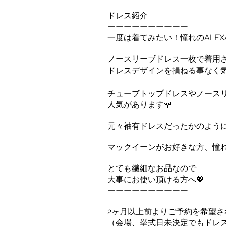
ドレス紹介
ーーーーーーーーーー
一度は着てみたい！憧れのALEXA
ノースリーブドレス一枚で着用
ドレスデザインを損ねる事なく気
チューブトップドレスやノース
人気があります🌹
元々袖有ドレスだったかのように
マックイーンがお好きな方、憧れの方
とても繊細なお品なので
大事にお使い頂ける方へ💖
ーーーーーーーーーー
2ヶ月以上前よりご予約を希望
（会場、挙式日未決定でもドレス