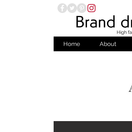
Brand dr
High fa
Home
About