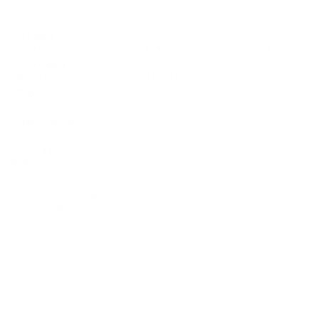
CTR設計
A
Brand dress rental business & Architects drawing works
・ACTR設計
・Brand dress rental salon''SHIROTA''
Office:
1-1-1-1411
Chiba-Ichikawa-City
Ichikawaminami
272-0033
JAPAN
Tel:090-8642-9945
Email:
act_shirota@icloud.com