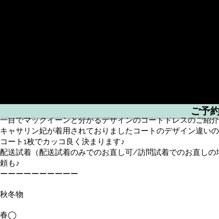
一度は着てみたい！憧れのALEXANDER McQUEENより♪
ご予
一目でマックイーンと分かるデザインのコートドレスのご紹介
キャサリン妃が着用されておりましたコートのデザイン違いの
コート1枚でカッコ良く決まります♪
配送試着（配送試着のみでのお直し可/訪問試着でのお直しの
頼も♪
ーーーーーーーーーー
秋冬物
春◯