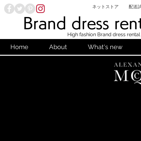
ネットストア
配送
Brand dress ren
High fashion Brand dress rental
Home
About
What's new