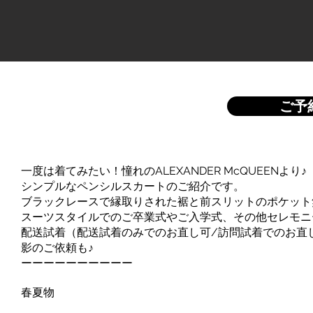
ご予
一度は着てみたい！憧れのALEXANDER McQUEENより♪
シンプルなペンシルスカートのご紹介です。
ブラックレースで縁取りされた裾と前スリットのポケット
スーツスタイルでのご卒業式やご入学式、その他セレモニ
配送試着（配送試着のみでのお直し可/訪問試着でのお直
影のご依頼も♪
ーーーーーーーーーー
春夏物