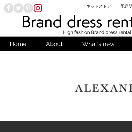
ネットストア
配送
Brand dress ren
High fashion Brand dress rental
Home
About
What's new