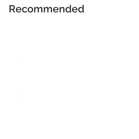
Recommended
©2012-2026 ACTR設計
CTR設計
A
Brand dress rental business & Architects drawing works
・ACTR設計
・Brand dress rental salon''SHIROTA''
Office:
1-1-1-1411
Chiba-Ichikawa-City
Ichikawaminami
272-0033
JAPAN
Tel:090-8642-9945
Email:
act_shirota@icloud.com