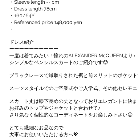
・Sleeve length -- cm
・Dress length 78cm
・160/64Y
・Referenced price 148,000 yen
・
ドレス紹介
ーーーーーーーーーー
一度は着てみたい！憧れのALEXANDER McQUEENより♪
シンプルなペンシルスカートのご紹介です😊
ブラックレースで縁取りされた裾と前スリットのポケット
スーツスタイルでのご卒業式やご入学式、その他セレモニ
スカート丈は膝下長めの丈となっておりエレガントに決ま
お好みのトップやジャケットと合わせて♪
さり気なく個性的なコーディネートをお楽しみ下さい😉
とても繊細なお品なので
大事にお使いいただける方へ💖