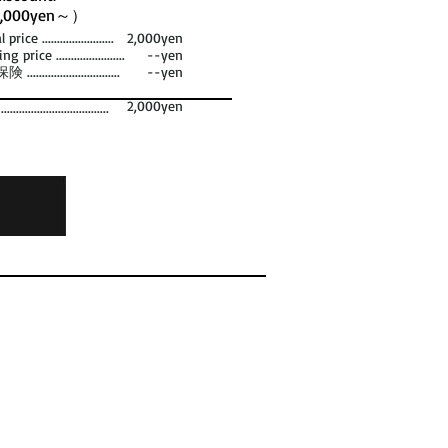
,000yen～）
rice ........................
2,000yen
g price .......................
--yen
.............................
--yen
2,000yen
.................................