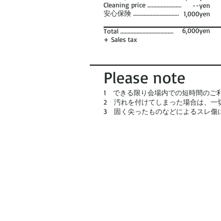
Cleaning price .......................
--yen
安心保険 ...............................
1,000yen
6,000yen
Total ....................................
+ Sales tax
Please note
1 できる限り会場内での短時間のご
2 汚れを付けてしまった場合は、一
3 固く尖ったものなどによるスレ傷
©2012-2026 ACTR設計
CTR設計
A
Brand dress rental business & Archit
・ACTR設計
・Brand dress rental salon''SHIROTA''
Office:
1-1-1-1411