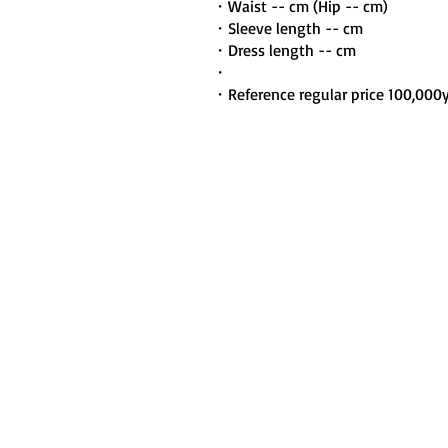
・Waist -- cm (Hip -- cm)
・Sleeve length -- cm
・Dress length -- cm
・
・Reference regular price 100,000