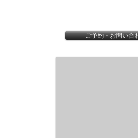
ご予約・お問い合
GUCCI
Flora
Collection
2005
Floral
print
Party
bag