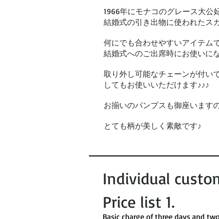
1966年にモナコのグレース大
結婚式の引き出物に使われたス
何にでも合わせやすいアイテム
結婚式へのご出席時にお使いに
取り外し可能なチェーンが付い
してもお使いいただけます♪♪♪
お揃いのパンプスも御座います
とても柄が美しく素敵です♪
Individual custo
Price list 1​.
​Basic charge of three days and tw