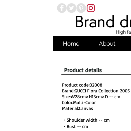
Brand dr
High fa
Home
About
Product details
Product code:02008
Brand:GUCCI Flora Collection 2005
Size:W28cm×H13cm×D -- cm
Color:Multi-Color
Material:Canvas
・Shoulder width -- cm
・Bust -- cm