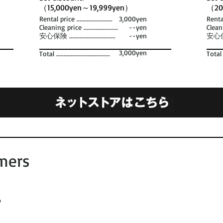
（15,000yen～19,999yen）
（20
Rental price ........................
3,000yen
Rental p
Cleaning price .......................
--yen
Cleanin
安心保険 ...............................
--yen
安心保険 ..
3,000yen
Total ....................................
Total ...
mers
o