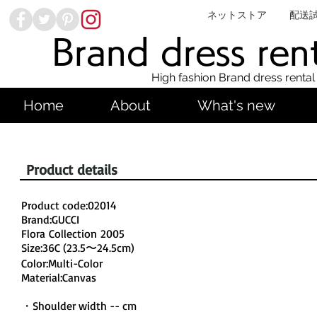
ネットストア
配送
Brand dress ren
High fashion Brand dress rental
Home
About
What's new
Product details
Product code:02014
Brand:GUCCI
Flora Collection 2005
Size:36C (23.5〜24.5cm)
Color:Multi-Color
Material:Canvas
・Shoulder width -- cm