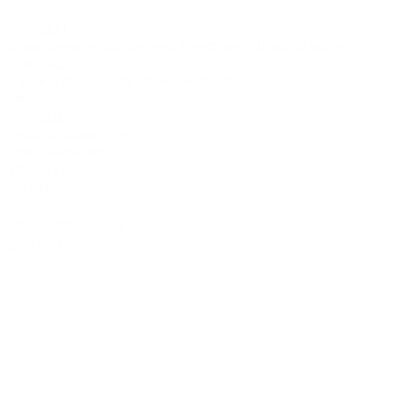
CTR設計
A
Brand dress rental business & Architects drawing works
・ACTR設計
・Brand dress rental salon''SHIROTA''
Office:
1-1-1-1411
Chiba-Ichikawa-City
Ichikawaminami
272-0033
JAPAN
Tel:090-8642-9945
Email:
act_shirota@icloud.com