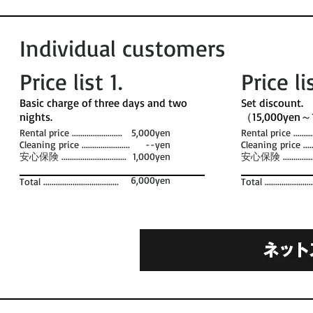
Individual customers
Price list 1​.
Price li
​Basic charge of three days and two
​Set discount. ​
nights. ​
（15,000yen～
Rental price ........................
5,000yen
Rental price ............
Cleaning price .......................
--yen
Cleaning price .........
安心保険 ...............................
1,000yen
安心保険 .................
6,000yen
Total ....................................
Total .......................