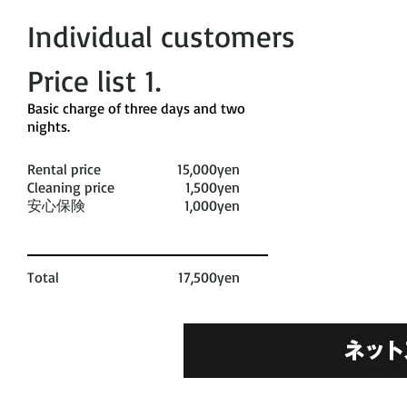
Individual customers
Price list 1​.
​Basic charge of three days and two
nights. ​
Rental price
15,000yen
Cleaning price
1,500yen
安心保険
1,000yen
Total
17,500yen