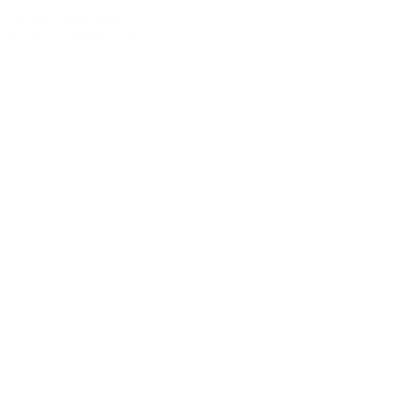
Tel:090-8642-9945
Email:
act_shirota@icloud.com