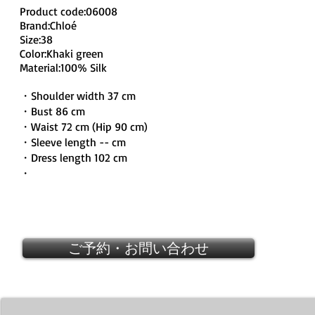
Product code:06008
Brand:Chloé
Size:38
Color:Khaki green
Material:100% Silk
・Shoulder width 37 cm
・Bust 86 cm
・Waist 72 cm (Hip 90 cm)
・Sleeve length -- cm
・Dress length 102 cm
・
ご予約・お問い合わせ
Chloé