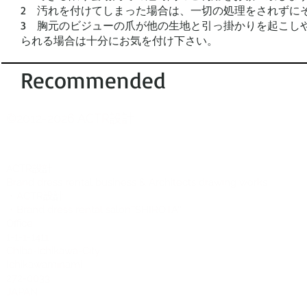
2 汚れを付けてしまった場合は、一切の処理をされずに
3
胸元のビジューの爪が他の生地と引っ掛かりを起こし
られる場合は十分にお気を付け下さい。
Recommended
©2012-2026 ACTR設計
CTR設計
A
Brand dress rental business & Architects drawing works
・ACTR設計
・Brand dress rental salon''SHIROTA''
Office:
1-1-1-1411
Chiba-Ichikawa-City
Ichikawaminami
272-0033
JAPAN