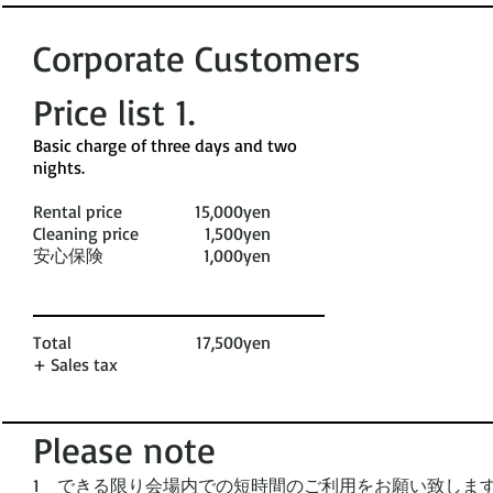
Corporate Customers
Price list 1​.
​Basic charge of three days and two
nights. ​
Rental price
15,000yen
Cleaning price
1,500yen
安心保険
1,000yen
Total
17,500yen
+ Sales tax
Please note
1 できる限り会場内での短時間のご利用をお願い致しま