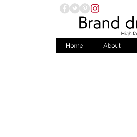
Brand dr
High fa
Home
About