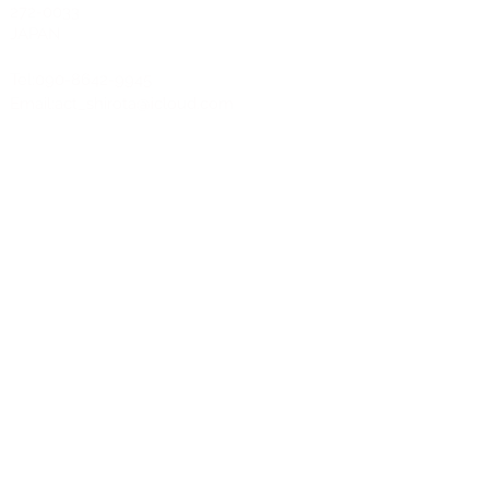
272-0033
JAPAN
Tel:090-8642-9945
Email:
act_shirota@icloud.com