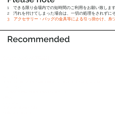
1 できる限り会場内での短時間のご利用をお願い致しま
2 汚れを付けてしまった場合は、一切の処理をされずに
3 アクセサリー・バッグの金具等による引っ掛かけ、糸
Recommended
©2012-2026 ACTR設計
CTR設計
A
Brand dress rental business & Architects drawing works
・ACTR設計
・Brand dress rental salon''SHIROTA''
Office:
1-1-1-1411
Chiba-Ichikawa-City
Ichikawaminami