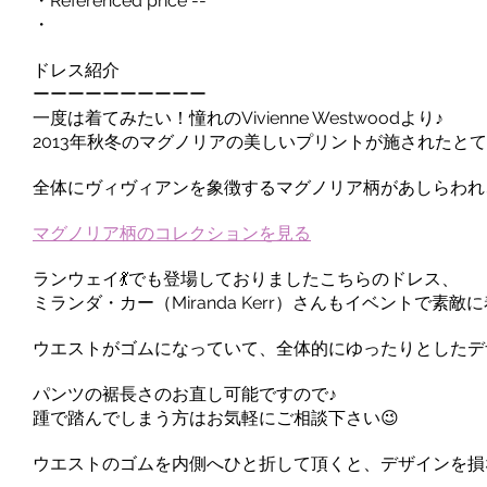
・Referenced price --
・
ドレス紹介
ーーーーーーーーーー
一度は着てみたい！憧れのVivienne Westwoodより♪
2013年秋冬のマグノリアの美しいプリントが施されたと
全体にヴィヴィアンを象徴するマグノリア柄があしらわれ
マグノリア柄のコレクションを見る
ランウェイ💃でも登場しておりましたこちらのドレス、
ミランダ・カー（Miranda Kerr）さんもイベントで素敵
ウエストがゴムになっていて、全体的にゆったりとしたデ
パンツの裾長さのお直し可能ですので♪
踵で踏んでしまう方はお気軽にご相談下さい😉
ウエストのゴムを内側へひと折して頂くと、デザインを損