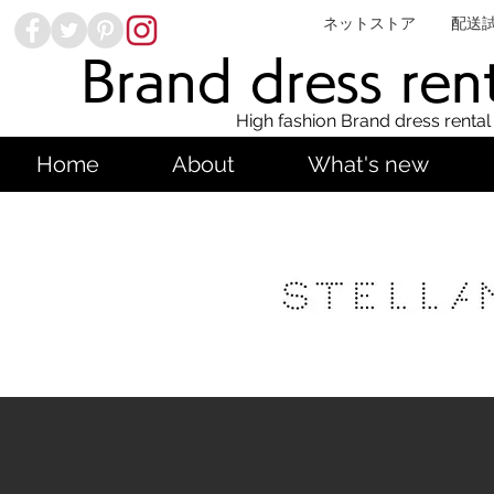
ネットストア
配送
Brand dress ren
High fashion Brand dress rental
Home
About
What's new