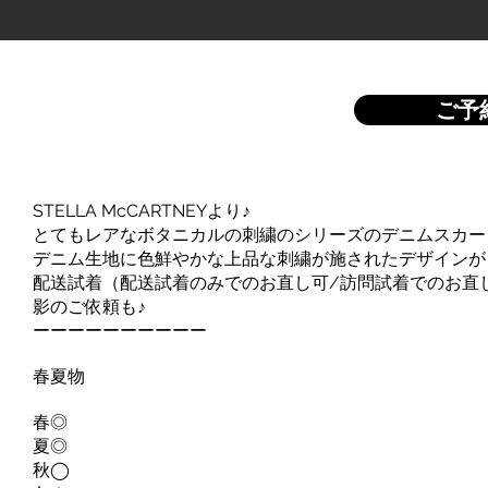
ご予
STELLA McCARTNEYより♪
とてもレアなボタニカルの刺繍のシリーズのデニムスカー
デニム生地に色鮮やかな上品な刺繍が施されたデザインが
配送試着（配送試着のみでのお直し可/訪問試着でのお直
影のご依頼も♪
ーーーーーーーーーー
春夏物
春◎
夏◎
秋◯