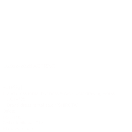
©2012-2026 ACTR設計
CTR設計
A
Brand dress rental business & Architects drawing works
・ACTR設計
・Brand dress rental salon''SHIROTA''
Office:
1-1-1-1411
Chiba-Ichikawa-City
Ichikawaminami