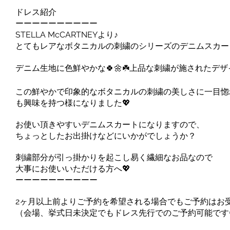
ドレス紹介
ーーーーーーーーーー
STELLA McCARTNEYより♪
とてもレアなボタニカルの刺繍のシリーズのデニムスカート
デニム生地に色鮮やかな🍀🌼☘️上品な刺繍が施されたデ
この鮮やかで印象的なボタニカルの刺繍の美しさに一目惚
も興味を持つ様になりました💖
お使い頂きやすいデニムスカートになりますので、
ちょっとしたお出掛けなどにいかがでしょうか？
刺繍部分が引っ掛かりを起こし易く繊細なお品なので
大事にお使いいただける方へ💖
ーーーーーーーーーー
2ヶ月以上前よりご予約を希望される場合でもご予約はお
（会場、挙式日未決定でもドレス先行でのご予約可能です