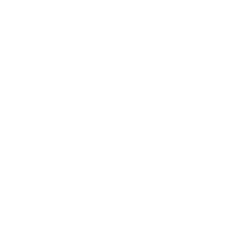
272-0033
JAPAN
Tel:090-8642-9945
Email:
act_shirota@icloud.com