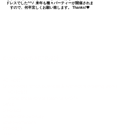
ドレスでした^^ﾉ ㅤㅤ 来年も種々パーティーが開催されま
すので、何卒宜しくお願い致します。 Thanks!💖
©2012-2026 ACTR設計
CTR設計
A
Brand dress rental business & Architects drawing works
・ACTR設計
・Brand dress rental salon''SHIROTA''
Office:
1-1-1-1411
Chiba-Ichikawa-City
Ichikawaminami
272-0033
JAPAN