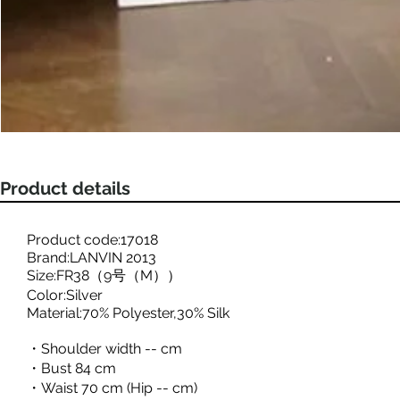
Product details
Product code:17018
Brand:LANVIN 2013
Size:FR38（9号（M））
Color:Silver
Material:70% Polyester,30% Silk
・Shoulder width -- cm
・Bust 84 cm
・Waist 70 cm (Hip -- cm)