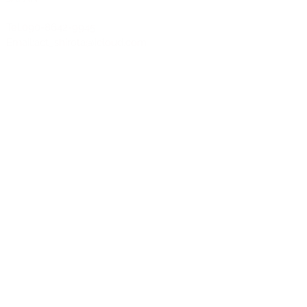
Tel:090-8642-9945
Email:
act_shirota@icloud.com