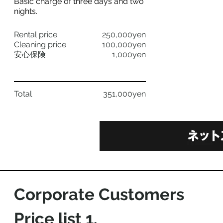
Basic charge of three days and two
nights. ​
Rental price
250,000yen
Cleaning price
100,000yen
安心保険
1,000yen
Total
351,000yen
Corporate Customers
Price list 1​.