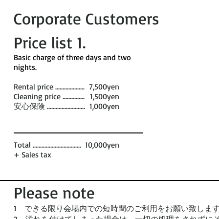
Corporate Customers
Price list 1​.
​Basic charge of three days and two
nights. ​
Rental price ....................
7,500yen
Cleaning price ...............
1,500yen
安心保険 ..........................
1,000yen
Total .................................
10,000yen
+ Sales tax
Please note
1 できる限り会場内での短時間のご利用をお願い致しま