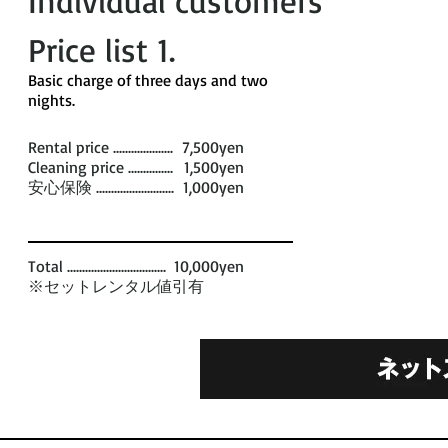
Individual customers
Price list 1​.
​Basic charge of three days and two
nights. ​
Rental price ....................
7,500yen
Cleaning price ...............
1,500yen
安心保険 ..........................
1,000yen
Total .................................
10,000yen
※セットレンタル値引有