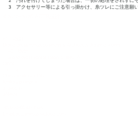
2 汚れを付けてしまった場合は、一切の処理をされずに
3 アクセサリー等による引っ掛かけ、糸ツレにご注意願
©2012-2026 ACTR設計
CTR設計
A
Brand dress rental business & Architects drawing works
・ACTR設計
・Brand dress rental salon''SHIROTA''
Office:
1-1-1-1411
Chiba-Ichikawa-City
Ichikawaminami
272-0033
JAPAN
Tel:090-8642-9945
Email:
act_shirota@icloud.com