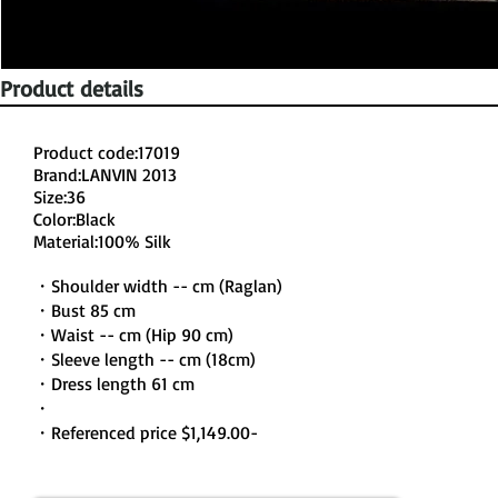
Product details
Product code:17019
Brand:LANVIN 2013
Size:36
Color:Black
Material:100% Silk
・Shoulder width -- cm (Raglan)
・Bust 85 cm
・Waist -- cm (Hip 90 cm)
・Sleeve length -- cm (18cm)
・Dress length 61 cm
・
・Referenced price $1,149.00-