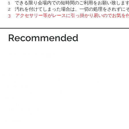
1 できる限り会場内での短時間のご利用をお願い致しま
2 汚れを付けてしまった場合は、一切の処理をされずに
3
アクセサリー等がレースに引っ掛かり易いのでお気を
Recommended
©2012-2026 ACTR設計
CTR設計
A
Brand dress rental business & Architects drawing works
・ACTR設計
・Brand dress rental salon''SHIROTA''
Office:
1-1-1-1411
Chiba-Ichikawa-City
Ichikawaminami
272-0033
JAPAN