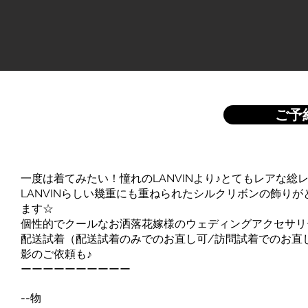
ご予
一度は着てみたい！憧れのLANVINより♪とてもレアな
LANVINらしい幾重にも重ねられたシルクリボンの飾り
ます☆
個性的でクールなお洒落花嫁様のウェディングアクセサリ
配送試着（配送試着のみでのお直し可/訪問試着でのお直
影のご依頼も♪
ーーーーーーーーーー
--物