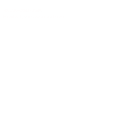
Tel:090-8642-9945
Email:
act_shirota@icloud.com