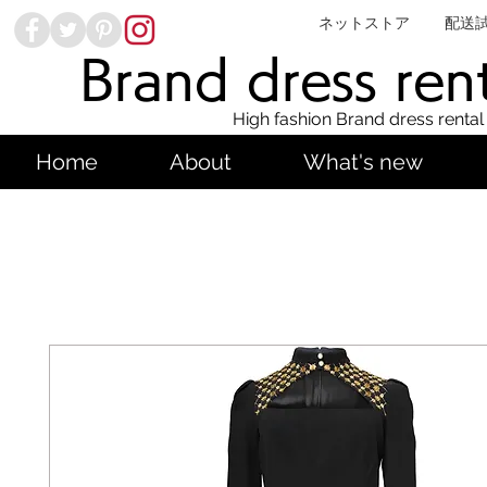
ネットストア
配送
Brand dress ren
High fashion Brand dress rental
Home
About
What's new