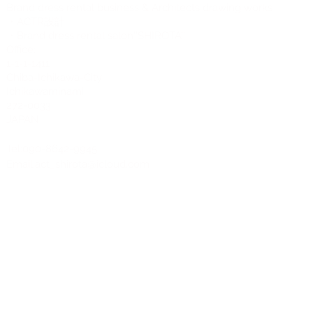
Brand dress rental business & Architects drawing works
・ACTR設計
・Brand dress rental salon''SHIROTA''
Office:
1-1-1-1411
Chiba-Ichikawa-City
Ichikawaminami
272-0033
JAPAN
Tel:090-8642-9945
Email:
act_shirota@icloud.com