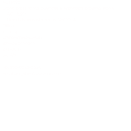
CTR設計
A
Brand dress rental business & Architects drawing works
・ACTR設計
・Brand dress rental salon''SHIROTA''
Office:
1-1-1-1411
Chiba-Ichikawa-City
Ichikawaminami
272-0033
JAPAN
Tel:090-8642-9945
Email:
act_shirota@icloud.com