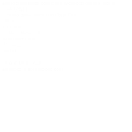
Brand dress rental business & Architects drawing works
・ACTR設計
・Brand dress rental salon''SHIROTA''
Office:
1-1-1-1411
Chiba-Ichikawa-City
Ichikawaminami
272-0033
JAPAN
Tel:090-8642-9945
Email:
act_shirota@icloud.com