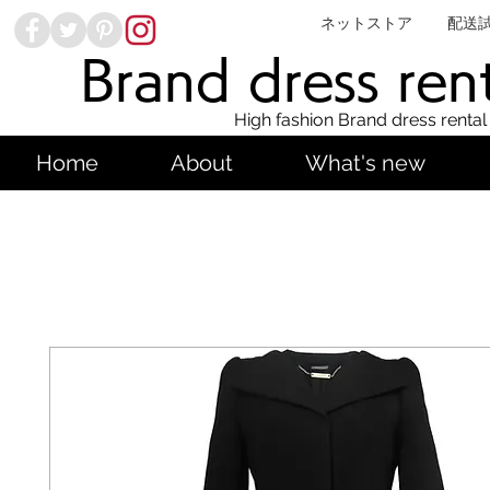
ネットストア
配送
Brand dress ren
High fashion Brand dress rental
Home
About
What's new