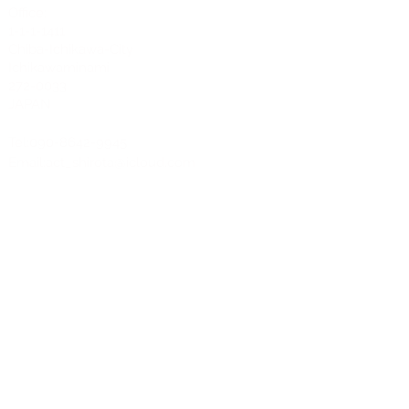
Office:
1-1-1-1411
Chiba-Ichikawa-City
Ichikawaminami
272-0033
JAPAN
Tel:090-8642-9945
Email:
act_shirota@icloud.com