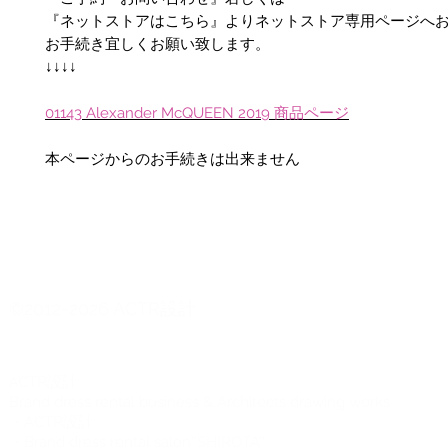
『ネットストアはこちら』よりネットストア専用ページへ
お手続き宜しくお願い致します。
↓↓↓↓
01
1
4
3
Alexander McQUEEN
2019 商品
ページ
本ページからのお手続きは出来ません
©2012-2026 ACTR設計
CTR設計
A
Brand dress rental business & Architects drawing works
・ACTR設計
・Brand dress rental salon''SHIROTA''