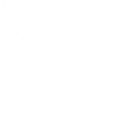
CTR設計
A
Brand dress rental business & Architects drawing works
・ACTR設計
・Brand dress rental salon''SHIROTA''
Office:
1-1-1-1411
Chiba-Ichikawa-City
Ichikawaminami
272-0033
JAPAN
Tel:090-8642-9945
Email:
act_shirota@icloud.com