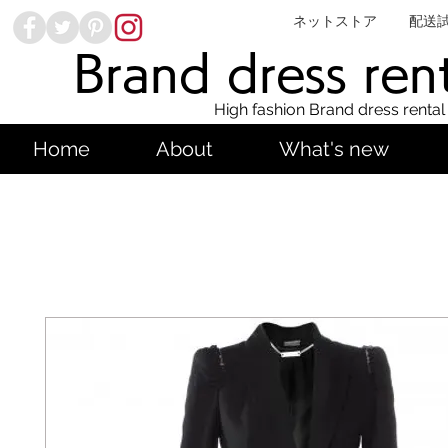
ネットストア
配送
Brand dress ren
High fashion Brand dress rental
Home
About
What's new