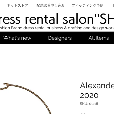
ネットストア
配送試着申し込み
フィッティング予約
ess rental salon''
shion Brand dress rental business & drafting and design wor
What's new
Designers
All Items
Alexand
2020
SKU: 01116