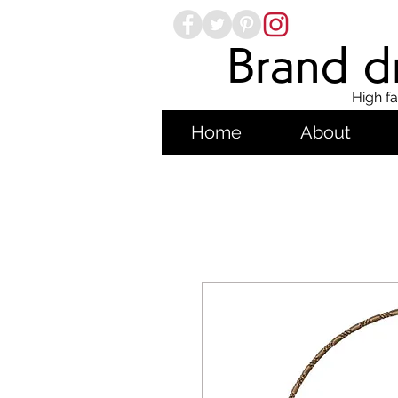
Brand dr
High fa
Home
About