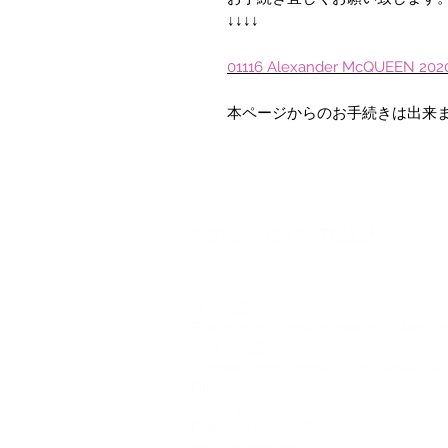
↓↓↓↓
01116 Alexander McQUEEN
本ページからのお手続きは出来
©2012-2026 ACTR設計
CTR設計
A
Brand dress rental business & Archit
・ACTR設計
・Brand dress rental salon''SHIROTA''
Office:
1-1-1-1411
Chiba-Ichikawa-City
Ichikawaminami