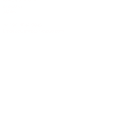
272-0033
JAPAN
Tel:090-8642-9945
Email:
act_shirota@icloud.com