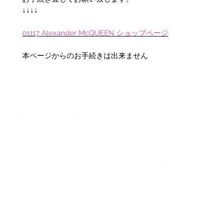
↓↓↓↓
01117 Alexander McQUEEN ショップページ
本ページからのお手続きは出来ません
©2012-2026 ACTR設計
CTR設計
A
Brand dress rental business & Architects drawing works
・ACTR設計
・Brand dress rental salon''SHIROTA''
Office:
1-1-1-1411
Chiba-Ichikawa-City
Ichikawaminami