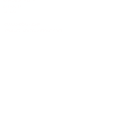
Ichikawaminami
272-0033
JAPAN
Tel:090-8642-9945
Email:
act_shirota@icloud.com