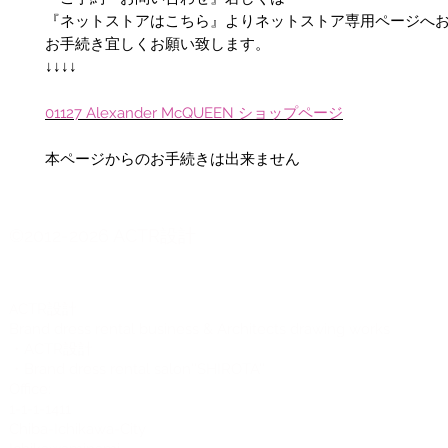
『ネットストアはこちら』よりネットストア専用ページへ
お手続き宜しくお願い致します。
↓↓↓↓
01127 Alexander McQUEEN ショップページ
本ページからのお手続きは出来ません
©2012-2026 ACTR設計
CTR設計
A
Brand dress rental business & Architects drawing works
・ACTR設計
・Brand dress rental salon''SHIROTA''
Office:
1-1-1-1411
Chiba-Ichikawa-City