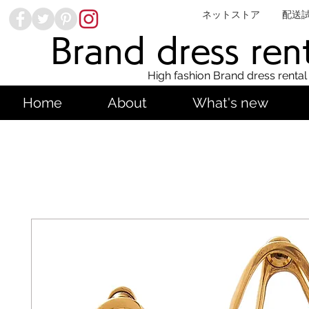
ネットストア
配送
Brand dress ren
High fashion Brand dress rental
Home
About
What's new