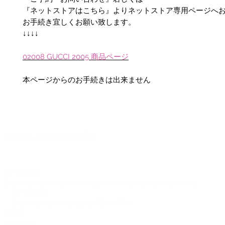
『ネットストアはこちら』よりネットストア専用ページへ
お手続き宜しくお願い致します。
↓↓↓↓
02008 GUCCI 2005
商品
ページ
本ページからのお手続きは出来ません
©2012-2026 ACTR設計
CTR設計
A
Brand dress rental business & Architects drawing works
・ACTR設計
・Brand dress rental salon''SHIROTA''
Office:
1-1-1-1411