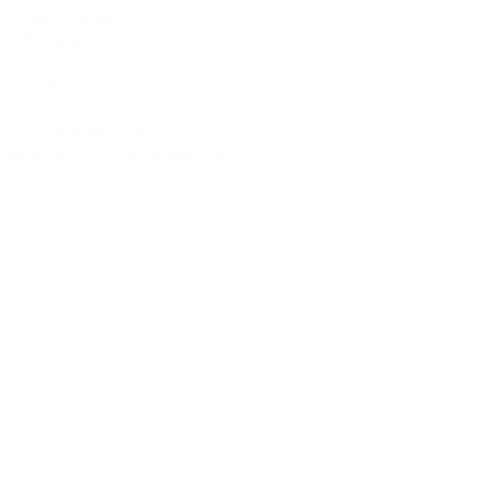
Chiba-Ichikawa-City
Ichikawaminami
272-0033
JAPAN
Tel:090-8642-9945
Email:
act_shirota@icloud.com