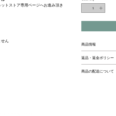
ネットストア専用ページへお進み頂き
。
ません
商品情報
リンク先ページより
返品・返金ポリシー
リンク先ページより
商品の配送について
リンク先ページより
ects drawing works