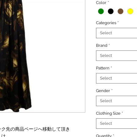
Color
*
Categories
*
Select
Brand
*
Select
Pattern
*
Select
Gender
*
Select
Clothing Size
*
Select
ンク先の商品ページへ移動して頂き
くは
Quantity
*