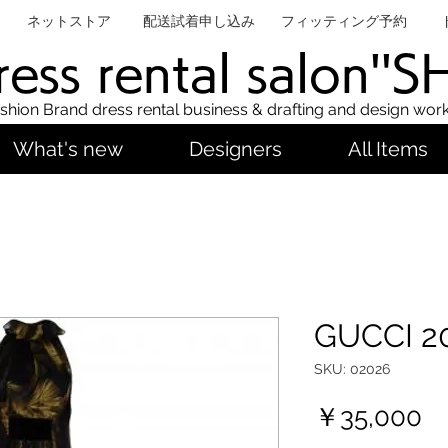
ネットストア
配送試着申し込み
フィッティング予約
ess rental salon''
shion Brand dress rental business & drafting and design wor
What's new
Designers
All Items
GUCCI 2
SKU: 02026
Pr
￥35,000