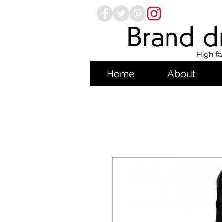
Brand dr
High fa
Home
About