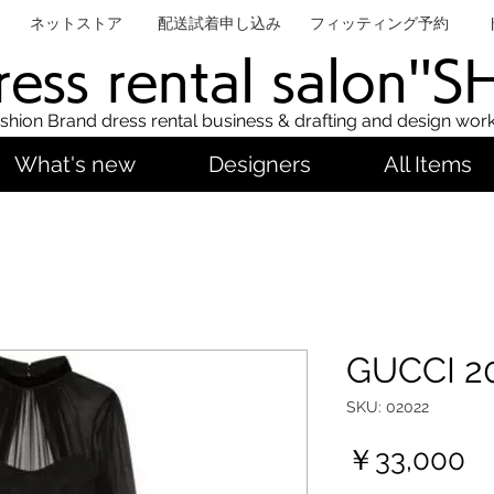
ネットストア
配送試着申し込み
フィッティング予約
ess rental salon''
shion Brand dress rental business & drafting and design wor
What's new
Designers
All Items
GUCCI 2
SKU: 02022
Pr
￥33,000