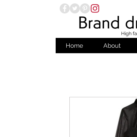
Brand dr
High fa
Home
About