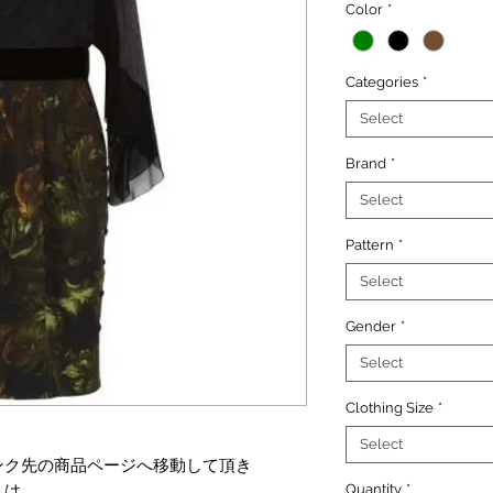
Color
*
Categories
*
Select
Brand
*
Select
Pattern
*
Select
Gender
*
Select
Clothing Size
*
Select
ンク先の商品ページへ移動して頂き
くは
Quantity
*