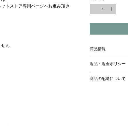
ネットストア専用ページへお進み頂き
。
ません
商品情報
リンク先ページより
返品・返金ポリシー
リンク先ページより
商品の配送について
リンク先ページより
ects drawing works