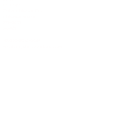
1-1-1-1411
Chiba-Ichikawa-City
Ichikawaminami
272-0033
JAPAN
Tel:090-8642-9945
Email:
act_shirota@icloud.com