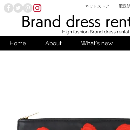
ネットストア
配送
Brand dress ren
High fashion Brand dress rental
Home
About
What's new