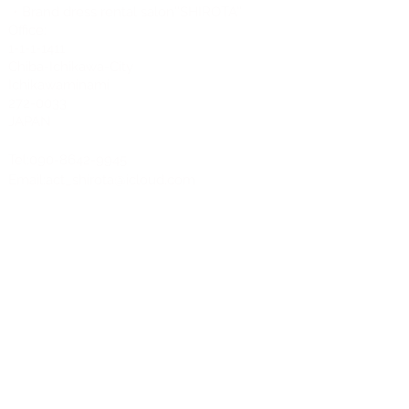
・Brand dress rental salon''SHIROTA''
Office:
1-1-1-1411
Chiba-Ichikawa-City
Ichikawaminami
272-0033
JAPAN
Tel:090-8642-9945
Email:
act_shirota@icloud.com