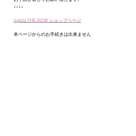
↓↓↓↓
24001
THE ROW
ショップページ
本ページからのお手続きは出来ません
©2012-2026 ACTR設計
CTR設計
A
Brand dress rental business & Architects drawing works
・ACTR設計