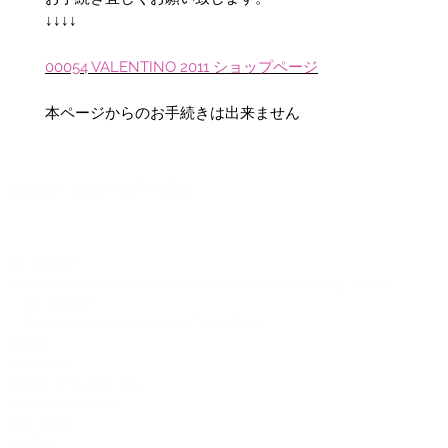
↓↓↓↓
00054 VALENTINO 2011 ショップページ
本ページからのお手続きは出来ません
©2012-2026 ACTR設計
CTR設計
A
Brand dress rental business & Architects drawing works
・ACTR設計
・Brand dress rental salon''SHIROTA''
Office:
1-1-1-1411
Chiba-Ichikawa-City
Ichikawaminami
272-0033
JAPAN