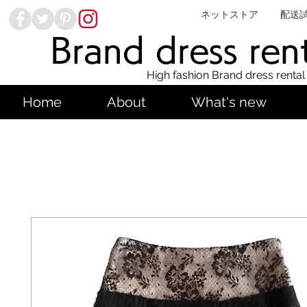
ネットストア
配送
Brand dress ren
High fashion Brand dress rental
Home
About
What's new