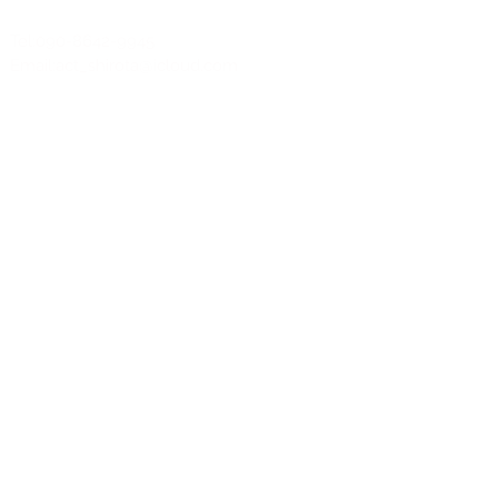
Tel:090-8642-9945
Email:
act_shirota@icloud.com