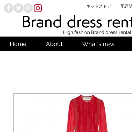
ネットストア
配送
Brand dress ren
High fashion Brand dress rental
Home
About
What's new