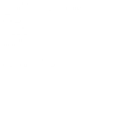
・ACTR設計
・Brand dress rental salon''SHIROTA''
Office:
1-1-1-1411
Chiba-Ichikawa-City
Ichikawaminami
272-0033
JAPAN
Tel:090-8642-9945
Email:
act_shirota@icloud.com