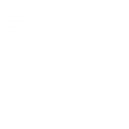
・Brand dress rental salon''SHIROTA''
Office:
1-1-1-1411
Chiba-Ichikawa-City
Ichikawaminami
272-0033
JAPAN
Tel:090-8642-9945
Email:
act_shirota@icloud.com