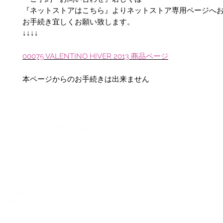
『ネットストアはこちら』よりネットストア専用ページへ
お手続き宜しくお願い致します。
↓↓↓↓
00075 VALENTINO HIVER 2013 商品ページ
本ページからのお手続きは出来ません
©2012-2026 ACTR設計
CTR設計
A
Brand dress rental business & Architects drawing works
・ACTR設計
・Brand dress rental salon''SHIROTA''
Office:
1-1-1-1411
Chiba-Ichikawa-City