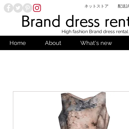
ネットストア
配送
Brand dress ren
High fashion Brand dress rental
Home
About
What's new