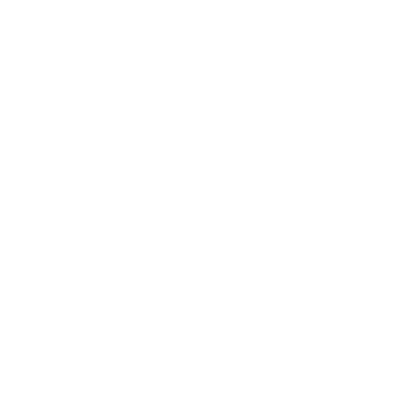
Ichikawaminami
272-0033
JAPAN
Tel:090-8642-9945
Email:
act_shirota@icloud.com